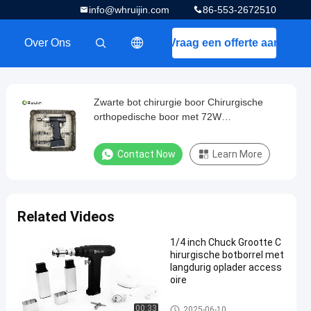
info@whruijin.com
86-553-2672510
Over Ons
Vraag een offerte aan
描述
Zwarte bot chirurgie boor Chirurgische
orthopedische boor met 72W
inlaatvermogen en autoclaverbare oplader
Contact Now
Learn More
Related Videos
1/4 inch Chuck Grootte C
hirurgische botborrel met
langdurig oplader access
oire
Chirurgische Beenboor
00:33
2025-06-10