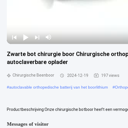
Zwarte bot chirurgie boor Chirurgische orth
autoclaverbare oplader
Chirurgische Beenboor
2024-12-19
197 views
#
autoclavable orthopedische batterij van het boorlithium
#
Orthop
Productbeschrijving:Onze chirurgische botboor heeft een vermog
hardste botoppervlakken.het gemakkelijk identificeren en bestellen 
Messages of visitor