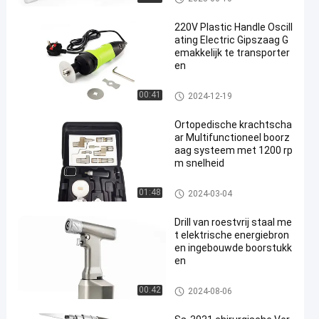
220V Plastic Handle Oscill
ating Electric Gipszaag G
emakkelijk te transporter
en
Elektrische Pleisterzaag
00:41
2024-12-19
Ortopedische krachtscha
ar Multifunctioneel boorz
aag systeem met 1200 rp
m snelheid
De multifunctionele Boor zag
01:48
2024-03-04
Systeem
Drill van roestvrij staal me
t elektrische energiebron
en ingebouwde boorstukk
en
Stekelboor
00:42
2024-08-06