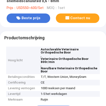
snelheidscanulated 0,6 - 8mm
Prijs：USD550~600/Set
MOQ：1set
Beste prijs
Contact nu
Productomschrijving
Autoclavable Veterinaire
Orthopedische Boor
,
Veterinaire Orthopedische Boor
Hoog licht
800r/min
,
Navulbare Veterinaire Orthopedische
Boor
Betalingscondities
T/T, Western Union, MoneyGram
Certificering
CE
Levering vermogen
1000 reeksen per maand
Levertijd
1-5 het werkdagen
Merknaam
Ruijin