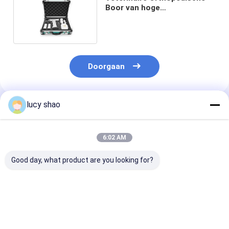
Boor van hoge
snelheidscanulated 0,6 -
8mm
Doorgaan
lucy shao
Geadviseerde Producten
6:02 AM
Good day, what product are you looking for?
Medische
Veterinaire
Micro- Chirur
Vergeldende Zaag
Orthopedische Boor
Instrumenten
36000rpm van de
4.2mm 1100rmp van
Veterinaire