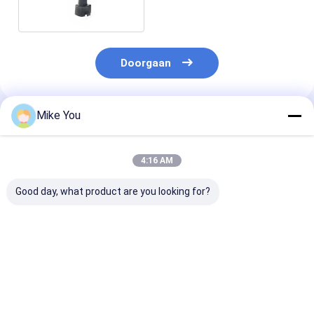
Orthopedische Boor
Doorgaan
Mike You
Geadviseerde Producten
4:16 AM
Good day, what product are you looking for?
Medische
Veterinaire
Micro- Chirur
Vergeldende Zaag
Orthopedische Boor
Instrumenten
36000rpm van de
4.2mm 1100rmp van
Veterinaire
Craniotomy de
de
Orthopedische
Veterinaire
aluminiumlegering
4.2mm 1100r
Beste prijs
Beste prijs
Beste pri