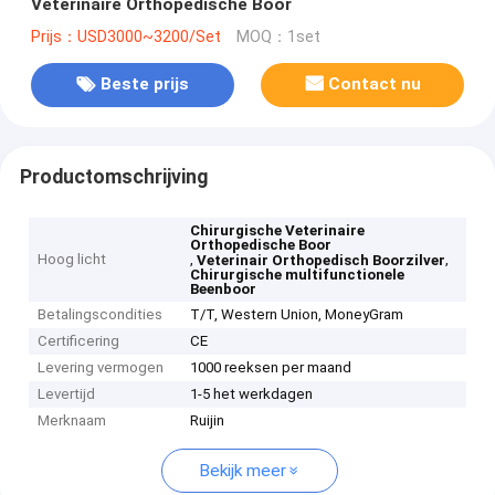
Veterinaire Orthopedische Boor
Prijs：USD3000~3200/Set
MOQ：1set
Beste prijs
Contact nu
Productomschrijving
Chirurgische Veterinaire
Orthopedische Boor
Hoog licht
,
,
Veterinair Orthopedisch Boorzilver
Chirurgische multifunctionele
Beenboor
Betalingscondities
T/T, Western Union, MoneyGram
Certificering
CE
Levering vermogen
1000 reeksen per maand
Levertijd
1-5 het werkdagen
Merknaam
Ruijin
Bekijk meer