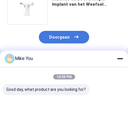
Implant van het Weefsel
Orthopedische Been van de het
Beenboor van Cannulated het
Aluminiumlegering
Doorgaan
Mike You
Geadviseerde Producten
10:05 PM
Good day, what product are you looking for?
Medische
Veterinaire
Micro- Chirur
Vergeldende Zaag
Orthopedische Boor
Instrumenten
36000rpm van de
4.2mm 1100rmp van
Veterinaire