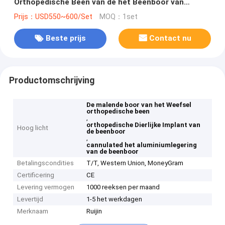
Orthopedische Been van de het Beenboor van
Cannulated het Aluminiumlegering
Prijs：USD550~600/Set
MOQ：1set
Beste prijs
Contact nu
Productomschrijving
De malende boor van het Weefsel
orthopedische been
,
orthopedische Dierlijke Implant van
Hoog licht
de beenboor
,
cannulated het aluminiumlegering
van de beenboor
Betalingscondities
T/T, Western Union, MoneyGram
Certificering
CE
Levering vermogen
1000 reeksen per maand
Levertijd
1-5 het werkdagen
Merknaam
Ruijin