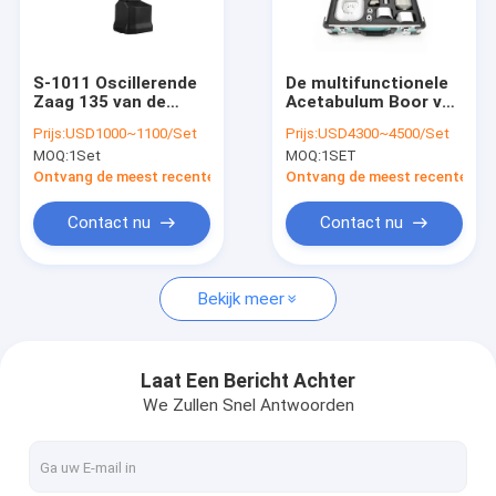
Fabrieksreis
Kwaliteitscontrole
S-1011 Oscillerende
De multifunctionele
Zaag 135 van de
Acetabulum Boor van
Contacteer ons
beenboor Celsius-
de Beenorthopedie
Prijs:
USD1000~1100/Set
Prijs:
USD4300~4500/Set
Sterilisatietemperatuur
voor Gezamenlijke
MOQ:
1Set
MOQ:
1SET
Chirurgie
Nieuws
Ontvang de meest recente Prijs
Ontvang de meest recente Prij
Contact nu
Contact nu
Medische Beenboor
Bekijk meer
Chirurgische Beenboor
De Machine van de Cannulatedboor
Laat Een Bericht Achter
We Zullen Snel Antwoorden
Oscillerende Beenzaag
Vergeldende Beenzaag