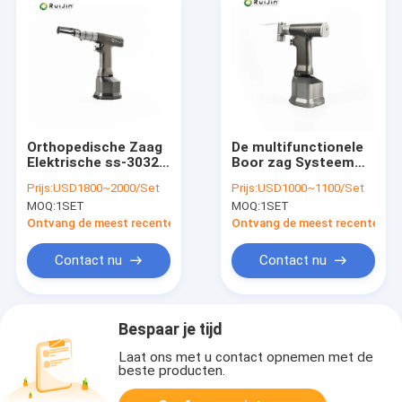
Orthopedische Zaag
De multifunctionele
Elektrische ss-3032
Boor zag Systeem
van het Borstbeen
voor Intracardiac
Prijs:
USD1800~2000/Set
Prijs:
USD1000~1100/Set
Draadloze Been
Chirurgie van de
MOQ:
1SET
MOQ:
1SET
Traumaneurochirurgie
Ontvang de meest recente Prijs
Ontvang de meest recente Prij
Contact nu
Contact nu
Bespaar je tijd
Laat ons met u contact opnemen met de
beste producten.