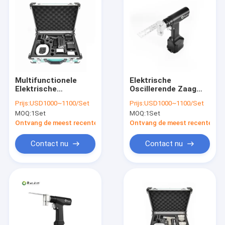
Multifunctionele
Elektrische
Elektrische
Oscillerende Zaag
Oscillerende Zaag
Autoclavable S-1011
Prijs:
USD1000~1100/Set
Prijs:
USD1000~1100/Set
voor Handbeen S-
van het handbeen
MOQ:
1Set
MOQ:
1Set
1011
Ontvang de meest recente Prijs
Ontvang de meest recente Prij
Contact nu
Contact nu
Huis
Producten
Ongeveer ons