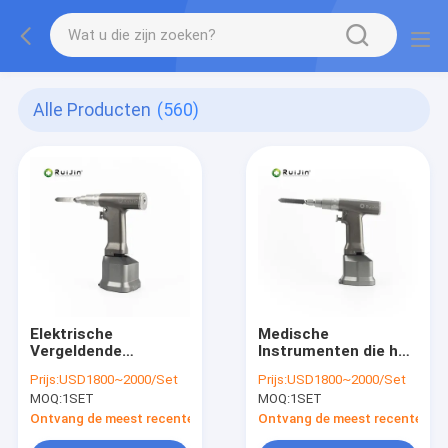
Alle Producten
(560)
Elektrische
Medische
Vergeldende
Instrumenten die het
Multifunctionele
Orthopedische
Prijs:
USD1800~2000/Set
Prijs:
USD1800~2000/Set
Zaag van orthopedie
Roestvrije staal van
MOQ:
1SET
MOQ:
1SET
de Chirurgische
de Zaagboor
Instrumenten
vergelden
Ontvang de meest recente Prijs
Ontvang de meest recente Prij