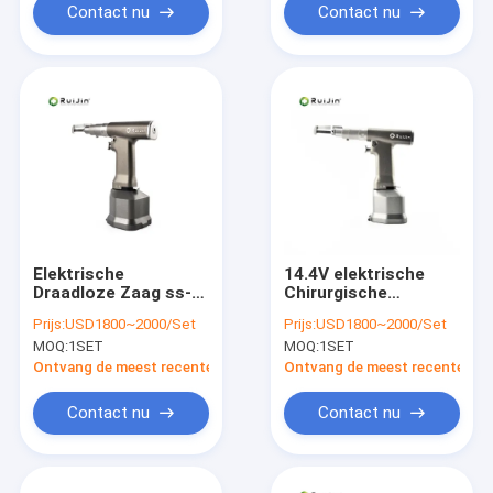
Contact nu
Contact nu
Elektrische
14.4V elektrische
Draadloze Zaag ss-
Chirurgische
3032 van het
Beenzaag Draadloos
Prijs:
USD1800~2000/Set
Prijs:
USD1800~2000/Set
Borstbeen
voor Borstbeen ss-
MOQ:
1SET
MOQ:
1SET
Orthopedische Been
3032
Ontvang de meest recente Prijs
Ontvang de meest recente Prij
Contact nu
Contact nu