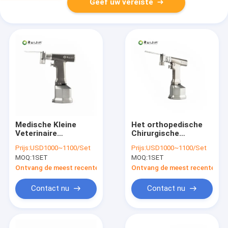
Geef uw vereiste
Medische Kleine
Het orthopedische
Veterinaire
Chirurgische
Oscillerende
Medische
Prijs:
USD1000~1100/Set
Prijs:
USD1000~1100/Set
Chirurgische het
Oscillerende Been
MOQ:
1SET
MOQ:
1SET
Beenzaag van
zag Gedreven
Machtshulpmiddelen
Lithiumbatterij
Ontvang de meest recente Prijs
Ontvang de meest recente Prij
Contact nu
Contact nu