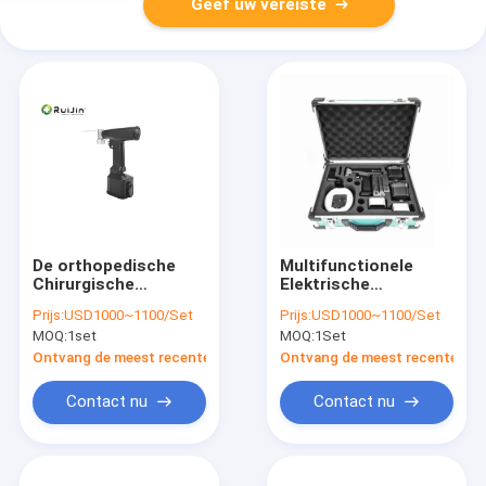
Geef uw vereiste
De orthopedische
Multifunctionele
Chirurgische
Elektrische
Elektrische
Oscillerende Zaag
Prijs:
USD1000~1100/Set
Prijs:
USD1000~1100/Set
Oscillerende
voor Handbeen S-
MOQ:
1set
MOQ:
1Set
Hulpmiddelen van de
1011
Zaag Medische
Ontvang de meest recente Prijs
Ontvang de meest recente Prij
Macht
Contact nu
Contact nu