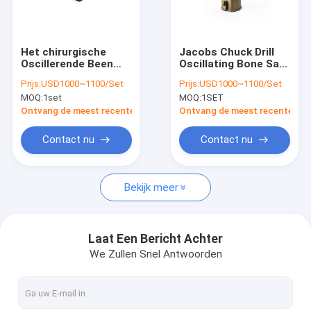
Fabrieksreis
Kwaliteitscontrole
Het chirurgische
Jacobs Chuck Drill
Oscillerende Been
Oscillating Bone Saw
Contacteer ons
zag Medische 4.2mm
Medische 4.2mm
Prijs:
USD1000~1100/Set
Prijs:
USD1000~1100/Set
met Jacobs Chuck
voor Chirurgisch
MOQ:
1set
MOQ:
1SET
Drill
Nieuws
Ontvang de meest recente Prijs
Ontvang de meest recente Prij
Contact nu
Contact nu
Medische Beenboor
Bekijk meer
Chirurgische Beenboor
De Machine van de Cannulatedboor
Laat Een Bericht Achter
We Zullen Snel Antwoorden
Oscillerende Beenzaag
Vergeldende Beenzaag