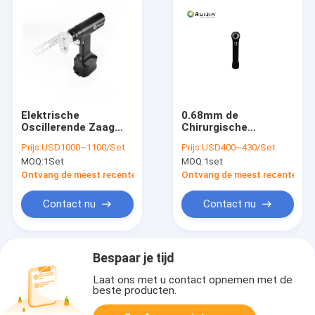
Elektrische
0.68mm de
Oscillerende Zaag
Chirurgische
Autoclavable S-1011
Elektrische
Prijs:
USD1000~1100/Set
Prijs:
USD400~430/Set
van het handbeen
Chirurgische Zaag
MOQ:
1Set
MOQ:
1set
7500gcm van de
Machtsboor 1100rmp
Ontvang de meest recente Prijs
Ontvang de meest recente Prij
Contact nu
Contact nu
Bespaar je tijd
Laat ons met u contact opnemen met de
beste producten.