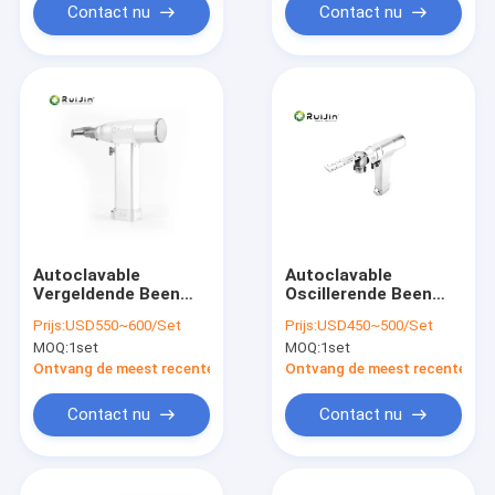
Contact nu
Contact nu
Autoclavable
Autoclavable
Vergeldende Been
Oscillerende Been
zag 70dB voor
zag Chirurgie
Prijs:
USD550~600/Set
Prijs:
USD450~500/Set
Medische Chirurgie
18000rpm Ruijin
MOQ:
1set
MOQ:
1set
Ontvang de meest recente Prijs
Ontvang de meest recente Prij
Contact nu
Contact nu