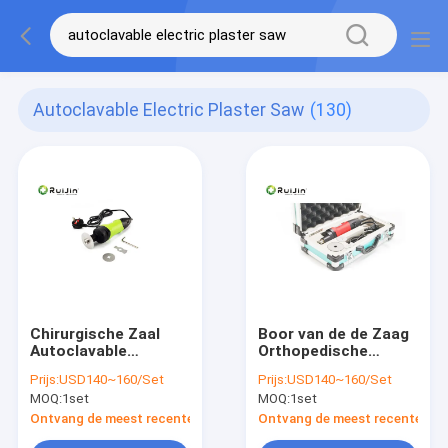
Autoclavable Electric Plaster Saw
(130)
Chirurgische Zaal
Boor van de de Zaag
Autoclavable
Orthopedische
Elektrische
Macht van het
Prijs:
USD140~160/Set
Prijs:
USD140~160/Set
Orthopedische de
chirurgie de
MOQ:
1set
MOQ:
1set
Machtshulpmiddelen
Elektrische Pleister
van de Pleisterzaag
Ontvang de meest recente Prijs
Ontvang de meest recente Prij