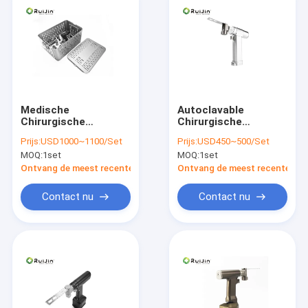
Medische
Autoclavable
Chirurgische
Chirurgische
Elektrische
Oscillerende Zaag
Prijs:
USD1000~1100/Set
Prijs:
USD450~500/Set
Oscillerende Zaag
Micro- Been
MOQ:
1set
MOQ:
1set
4.2mm Max Drilling
Medische Scherpe
Hulpmiddelen
Ontvang de meest recente Prijs
Ontvang de meest recente Prij
18000rpm
Contact nu
Contact nu
Huis
Producten
Ongeveer ons