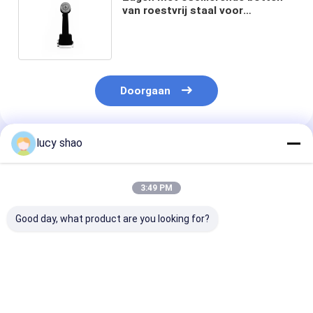
van roestvrij staal voor
autoclaveerbare orthopedische
instrumenten
Doorgaan
lucy shao
Geadviseerde Producten
3:49 PM
Good day, what product are you looking for?
Medical Bone Saw
Medical Bone Saw
Medical Bone 
Orthopedic Cutter
Orthopedic Surgical
Orthopedic Su
with Battery Surgery
Instruments Cutter
Instruments F