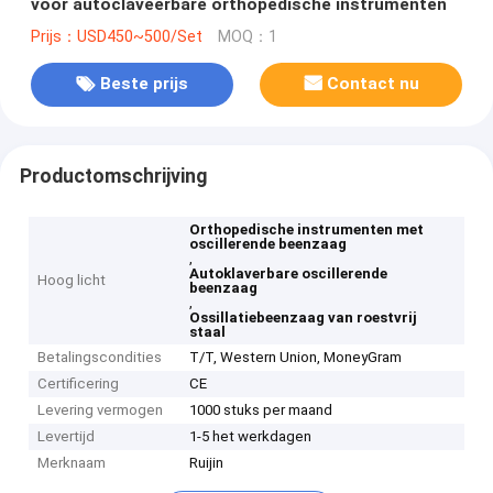
voor autoclaveerbare orthopedische instrumenten
Prijs：USD450~500/Set
MOQ：1
Beste prijs
Contact nu
Productomschrijving
Orthopedische instrumenten met
oscillerende beenzaag
,
Autoklaverbare oscillerende
Hoog licht
beenzaag
,
Ossillatiebeenzaag van roestvrij
staal
Betalingscondities
T/T, Western Union, MoneyGram
Certificering
CE
Levering vermogen
1000 stuks per maand
Levertijd
1-5 het werkdagen
Merknaam
Ruijin