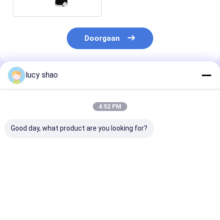
Doorgaan
lucy shao
Geadviseerde Producten
4:52 PM
Good day, what product are you looking for?
Dreefmoment 33000
Boor Medische
O
gcm Gun Drill
Botboor met
Machine Heavy Duty
33000gcm koppel en
Drilling Solution
1200rpm snelheid,
Featuring Lithium
perfect voor
Beste prijs
Beste prijs
Beste pri
Battery Verbeterde
chirurgische