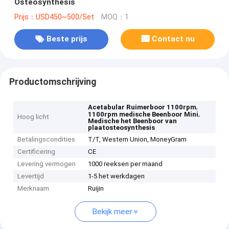
Osteosynthesis
Prijs：USD450~500/Set
MOQ：1
Beste prijs
Contact nu
Productomschrijving
,
Acetabular Ruimerboor 1100rpm
,
1100rpm medische Beenboor Mini
Hoog licht
Medische het Beenboor van
plaatosteosynthesis
Betalingscondities
T/T, Western Union, MoneyGram
Certificering
CE
Levering vermogen
1000 reeksen per maand
Levertijd
1-5 het werkdagen
Merknaam
Ruijin
Bekijk meer