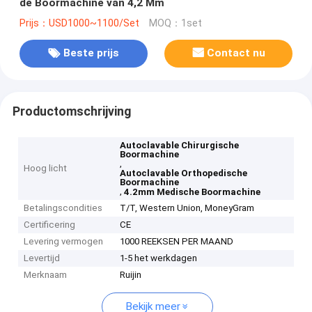
de Boormachine van 4,2 Mm
Prijs：USD1000~1100/Set
MOQ：1set
Beste prijs
Contact nu
Productomschrijving
Autoclavable Chirurgische
Boormachine
,
Hoog licht
Autoclavable Orthopedische
Boormachine
,
4.2mm Medische Boormachine
Betalingscondities
T/T, Western Union, MoneyGram
Certificering
CE
Levering vermogen
1000 REEKSEN PER MAAND
Levertijd
1-5 het werkdagen
Merknaam
Ruijin
Bekijk meer