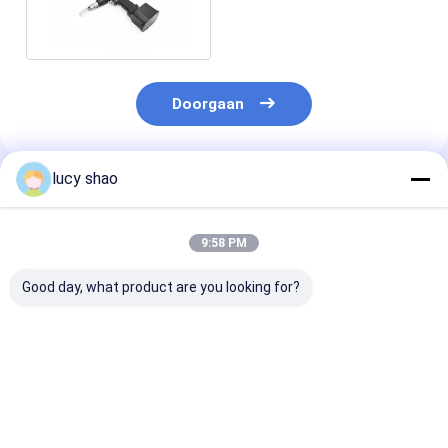
Orthopedische de
Boormachine van 4,2 Mm
Doorgaan
lucy shao
Geadviseerde Producten
9:58 PM
Good day, what product are you looking for?
Autoklaverbare
Oplaadbare
50Hz/60Hz
beenzaag: de ultieme
wederkerende
Frequentie
oplossing voor
beenzaag voor
Beensnijzaag
chirurgische precisie
autoklaverbare
Technische