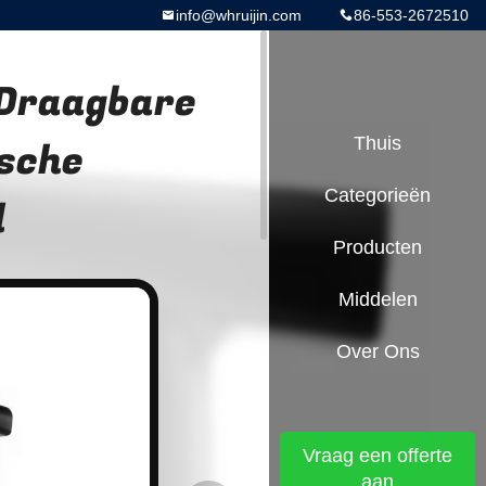
info@whruijin.com
86-553-2672510
 Draagbare
sche
Thuis
Categorieën
l
Producten
Middelen
Over Ons
Vraag een offerte
aan