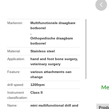
butto
Markeren
Multifunctionele draagbare
botborrel
,
Orthopedische draagbare
botborrel
Material
Stainless steel
Application
hand and foot bone surgery,
veterinary surgery
Feature
various attachments can
change
drill speed
1200rpm
Med
Instrument
Class II
classification
Name
mini multifunctional drill and
Produ