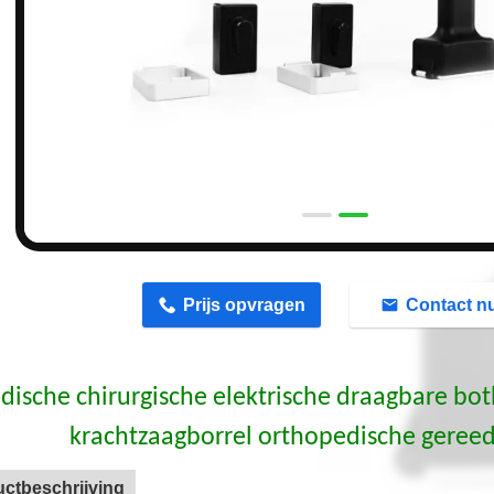
n
Prijs opvragen
Contact n
ische chirurgische elektrische draagbare bot
krachtzaagborrel orthopedische gere
ctbeschrijving