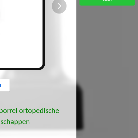
button
u
borrel ortopedische
edschappen