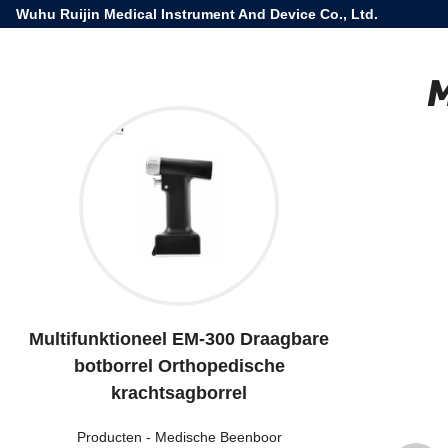
Wuhu Ruijin Medical Instrument And Device Co., Ltd.
M
Multifunktioneel EM-300 Draagbare
botborrel Orthopedische
krachtsagborrel
Producten
-
Medische Beenboor